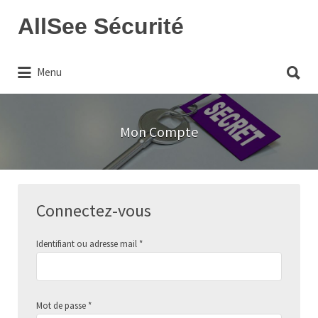
Rechercher:
AllSee Sécurité
Rechercher:
Annuaire sécurité avec présentation des
Menu
entreprises de sécurité et des
professionnels de la sûreté privée
Mon Compte
Connectez-vous
Identifiant ou adresse mail
*
Mot de passe
*